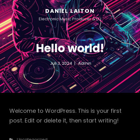
DANIEL LAITON
Electronic Music Producer & DJ
Hello world!
Juli 3, 2024
Admin
h
Welcome to WordPress. This is your first
post. Edit or delete it, then start writing!
Categories
Uncategorized